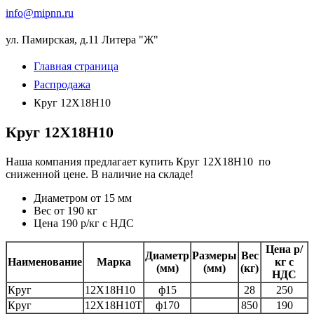
info
@
mipnn.ru
ул. Памирская, д.11 Литера "Ж"
Главная страница
Распродажа
Круг 12Х18Н10
Круг 12Х18Н10
Наша компания предлагает купить Круг 12Х18Н10 по
сниженной цене. В наличие на складе!
Диаметром от 15 мм
Вес от 190 кг
Цена 190 р/кг с НДС
Цена р/
Диаметр
Размеры
Вес
Наименование
Марка
кг с
(мм)
(мм)
(кг)
НДС
Круг
12Х18Н10
ф15
28
250
Круг
12Х18Н10Т
ф170
850
190