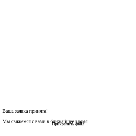
Ваша заявка принята!
Мы свяжемся с вами в ближайшее время.
Прикрепить файл
Прикрепить файл