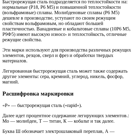
Быстрорежущая сталь подразделяется по теплостойкости на:
нормальные (Р18, Р6 М5) и повышенной теплостойкости
(вольфрамовые) сплавы. Молибденовые сплавы (Р6 М5)
дешевле в производстве, уступают по своим режущим
свойствам вольфрамовым, но обладают большей
пластичностью. Ванадиевые и кобальтовые сплавы (10Р6 М5,
Р9Ф5) имеют высокую износо- и теплостойкость, отличные
режущие свойства.
Эти марки используют для производства различных режущих
элементов, резцов, сверл и фрез и обработки твердых
материалов.
Легированная быстрорежущая сталь может также содержать
другие элементы: сера, кремний, углерод, никель, фосфор,
магний.
Расшифровка маркировки
«Р» — быстрорежущая сталь («rapid»).
Далее идет процентное содержание легирующих элементов.:
Мо — молибден, Т — титан, К — кобальт и так далее.
Буква Ш обозначает электрошлаковый переплав, А —