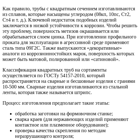
Как правило, трубы с квадратным сечением изготавливаются
из сплавов, которые насыщены углеродом (08кп, 10пс, Ст2,
Ст4 и т. д.). Ключевой недостаток подобных изделий
заключается в низкой устойчивости к коррозии. Чтобы решить
эту проблему, поверхность метизов окрашивается или
обрабатывается слоем цинка. При изготовлении профильного
проката для эксплуатации в агрессивной среде применяют
сталь типа 09Г2С. Также выпускаются «декоративные»
аналоги из коррозионностойких марок, поверхность которых
может быть матовой, полированной или «сатиновой».
Классификация квадратных труб на сортаменты
осуществляется по ГОСТу 54157-2010, который
распространяется на сварные и бесшовные изделия с гранями
10-500 мм. Сварные изделия изготавливаются из стальной
ленты, которая также называется штрипс.
Процесс изготовления предполагает такие этапы:
обработка заготовки на формовочном станке;
сварка краев (для нержавеющих изделий применяют
контактное или плазменное оборудование);
проверка качества скрепления по методам
неразрушающего контроля;